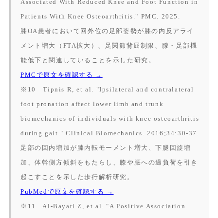
Associated With Reduced Knee and Foot Function in
Patients With Knee Osteoarthritis."
PMC.
2025.
膝OA患者において回外位の足部姿勢が膝の内反アライ
メント増大（FTA拡大）、足関節背屈制限、膝・足部機
能低下と関連していることを示した研究。
PMCで原文を確認する →
※10 Tipnis R, et al. "Ipsilateral and contralateral
foot pronation affect lower limb and trunk
biomechanics of individuals with knee osteoarthritis
during gait."
Clinical Biomechanics.
2016;34:30-37.
足部の回内増加が膝内転モーメント増大、下腿回旋増
加、体幹側方傾斜をもたらし、膝や腰への過負荷を引き
起こすことを示した歩行解析研究。
PubMedで原文を確認する →
※11 Al-Bayati Z, et al. "A Positive Association