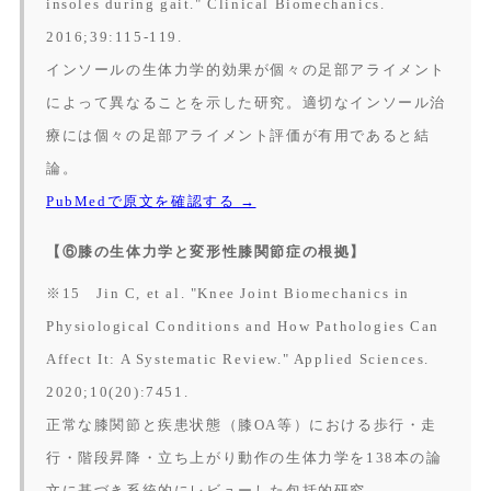
insoles during gait."
Clinical Biomechanics.
2016;39:115-119.
インソールの生体力学的効果が個々の足部アライメント
によって異なることを示した研究。適切なインソール治
療には個々の足部アライメント評価が有用であると結
論。
PubMedで原文を確認する →
【⑥膝の生体力学と変形性膝関節症の根拠】
※15 Jin C, et al. "Knee Joint Biomechanics in
Physiological Conditions and How Pathologies Can
Affect It: A Systematic Review."
Applied Sciences.
2020;10(20):7451.
正常な膝関節と疾患状態（膝OA等）における歩行・走
行・階段昇降・立ち上がり動作の生体力学を138本の論
文に基づき系統的にレビューした包括的研究。