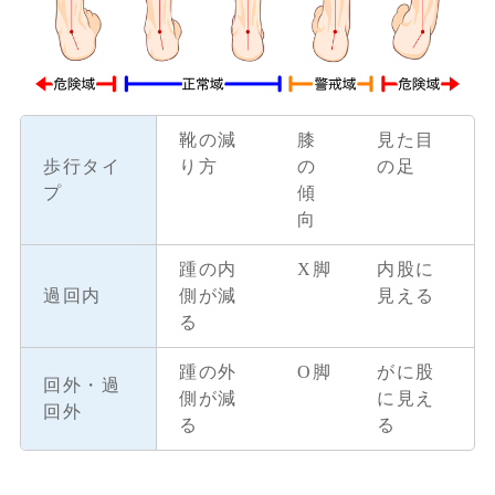
靴の減
膝
見た目
歩行タイ
り方
の
の足
プ
傾
向
踵の内
X脚
内股に
過回内
側が減
見える
る
踵の外
O脚
がに股
回外・過
側が減
に見え
回外
る
る