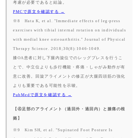
考慮が必要であると結論。
PMCで原文を確認する →
※8 Hata K, et al. "Immediate effects of leg-press
exercises with tibial internal rotation on individuals
with medial knee osteoarthritis."
Journal of Physical
Therapy Science.
2018;30(8):1046-1049.
膝OA患者に対し下腿内旋位でのレッグプレスを行うこ
とで、中立位よりも歩行機能・疼痛・しゃがみ動作が有
意に改善。回旋アライメントの修正が大腿四頭筋の強化
よりも重要である可能性を示唆。
PubMedで原文を確認する →
【④足部のアライメント（過回外・過回内）と膝痛の根
拠】
※9 Kim SH, et al. "Supinated Foot Posture Is