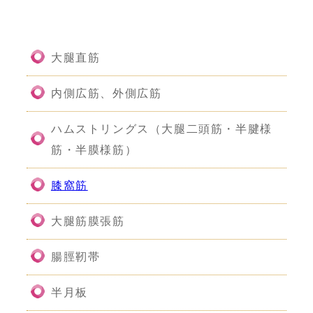
大腿直筋
内側広筋、外側広筋
ハムストリングス（大腿二頭筋・半腱様
筋・半膜様筋）
膝窩筋
大腿筋膜張筋
腸脛靭帯
半月板