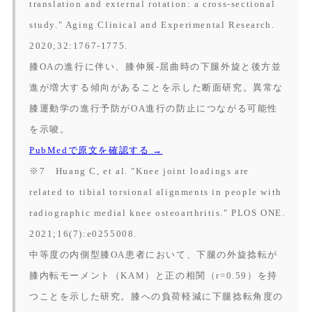
translation and external rotation: a cross-sectional
study."
Aging Clinical and Experimental Research.
2020;32:1767-1775.
膝OAの進行に伴い、膝伸展-屈曲時の下腿外旋と後方並
進が増大する傾向があることを示した断面研究。異常な
膝運動学の進行予防がOA進行の防止につながる可能性
を示唆。
PubMedで原文を確認する →
※7 Huang C, et al. "Knee joint loadings are
related to tibial torsional alignments in people with
radiographic medial knee osteoarthritis."
PLOS ONE.
2021;16(7):e0255008.
中等度の内側型膝OA患者において、下腿の外旋捻転が
膝内転モーメント（KAM）と正の相関（r=0.59）を持
つことを示した研究。膝への負荷軽減に下腿捻転角度の