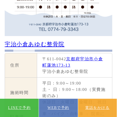
宇治小倉あゆむ整骨院
〒611-0042
京都府宇治市小倉
住所
町蓮池173-13
宇治小倉あゆむ整骨院
平日：9:00～19:00
土・ 日：9:00～18:00（実費施
施術時間
術のみ）
休診日：火曜日、金曜日、祝日
LINEで予約
WEBで予約
電話をかける
車・バイク・自転車 ： 院前に
駐車場