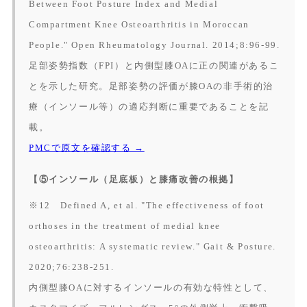
Between Foot Posture Index and Medial
Compartment Knee Osteoarthritis in Moroccan
People."
Open Rheumatology Journal.
2014;8:96-99.
足部姿勢指数（FPI）と内側型膝OAに正の関連があるこ
とを示した研究。足部姿勢の評価が膝OAの非手術的治
療（インソール等）の適応判断に重要であることを記
載。
PMCで原文を確認する →
【⑤インソール（足底板）と膝痛改善の根拠】
※12 Defined A, et al. "The effectiveness of foot
orthoses in the treatment of medial knee
osteoarthritis: A systematic review."
Gait & Posture.
2020;76:238-251.
内側型膝OAに対するインソールの有効な特性として、