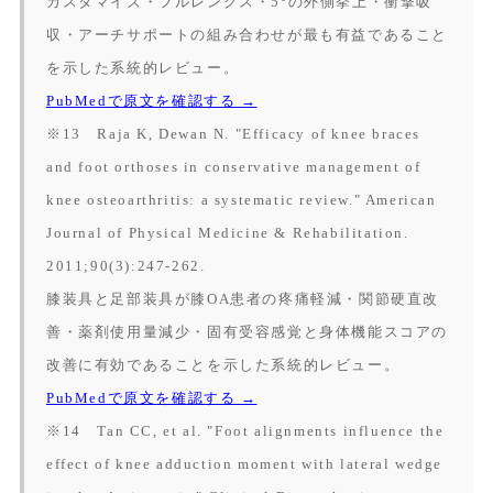
カスタマイズ・フルレングス・5°の外側挙上・衝撃吸
収・アーチサポートの組み合わせが最も有益であること
を示した系統的レビュー。
PubMedで原文を確認する →
※13 Raja K, Dewan N. "Efficacy of knee braces
and foot orthoses in conservative management of
knee osteoarthritis: a systematic review."
American
Journal of Physical Medicine & Rehabilitation.
2011;90(3):247-262.
膝装具と足部装具が膝OA患者の疼痛軽減・関節硬直改
善・薬剤使用量減少・固有受容感覚と身体機能スコアの
改善に有効であることを示した系統的レビュー。
PubMedで原文を確認する →
※14 Tan CC, et al. "Foot alignments influence the
effect of knee adduction moment with lateral wedge